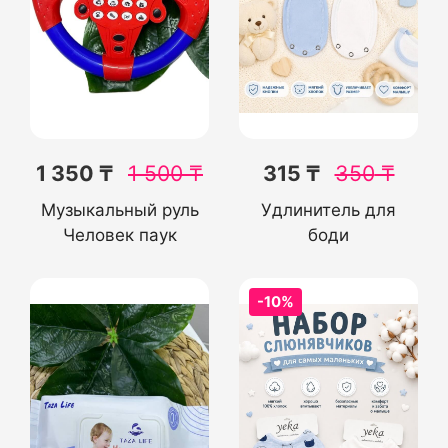
1 350 ₸
1 500
₸
315 ₸
350
₸
Музыкальный руль
Удлинитель для
Человек паук
боди
-10%