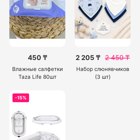
450 ₸
2 205 ₸
2 450
₸
Влажные салфетки
Набор слюнявчиков
Taza Life 80шт
(3 шт)
-15%