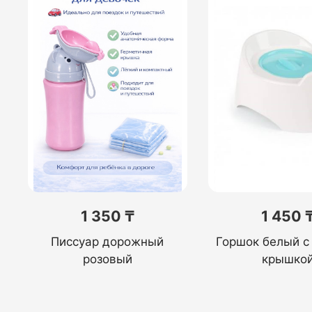
1 350 ₸
1 450 
Писсуар дорожный
Горшок белый с
розовый
крышко