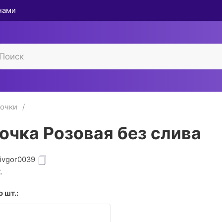
 нами
ночки
очка Розовая без слива
ivgor0039
.
 шт.: