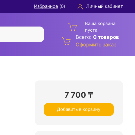
Избранное
(
0
)
Личный кабинет
Ваша корзина
пуста.
Всего:
0 товаров
Оформить заказ
7 700
₸
Добавить в корзину