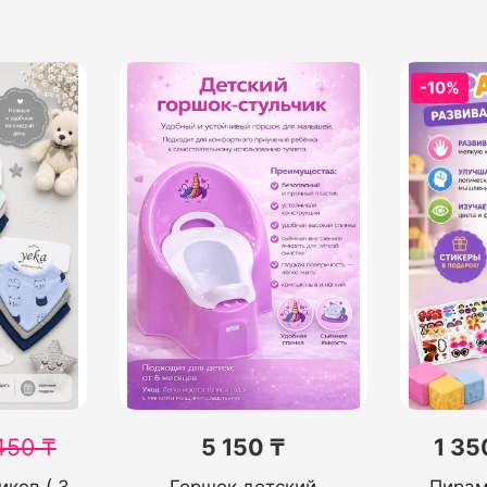
-10%
450
₸
5 150 ₸
1 35