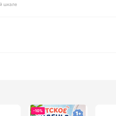
ой шкале
-10%