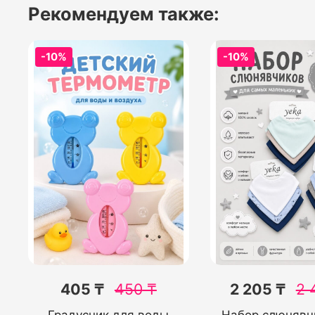
Рекомендуем также:
-10%
-10%
405 ₸
450
₸
2 205 ₸
2 