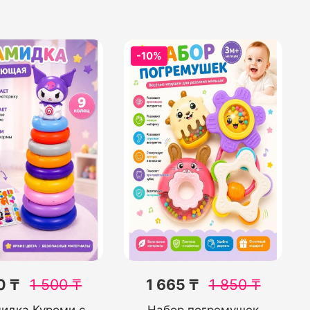
-10%
0 ₸
1 500
₸
1 665 ₸
1 850
₸