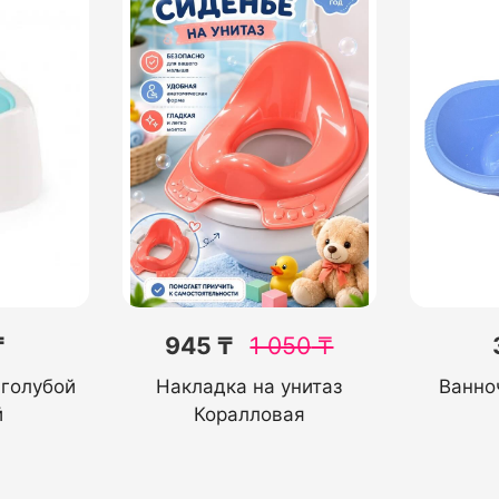
₸
945 ₸
1 050
₸
 голубой
Накладка на унитаз
Ванно
й
Коралловая