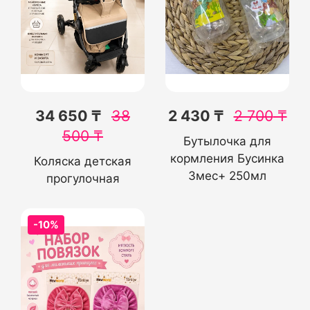
34 650 ₸
38
2 430 ₸
2 700
₸
500
₸
Бутылочка для
кормления Бусинка
Коляска детская
3мес+ 250мл
прогулочная
-10%