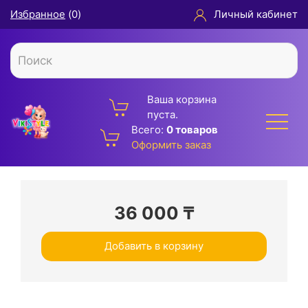
Избранное
(
0
)
Личный кабинет
Ваша корзина
пуста.
Всего:
0 товаров
Оформить заказ
36 000
₸
Добавить в корзину