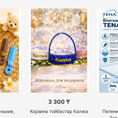
3 300 ₸
нькие,
Корзина тойбастар Калжа
Пелен