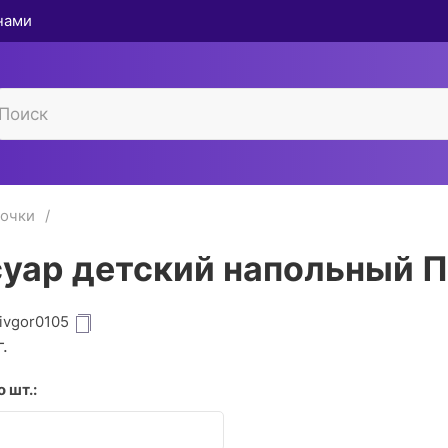
 нами
ночки
уар детский напольный 
ivgor0105
.
 шт.: