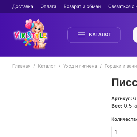
Доставка
Оплата
Возврат и обмен
Связаться с
КАТАЛОГ
Главная
Каталог
Уход и гигиена
Горшки и ван
Писс
Артикул:
G
Вес:
0.5
кг
Количество