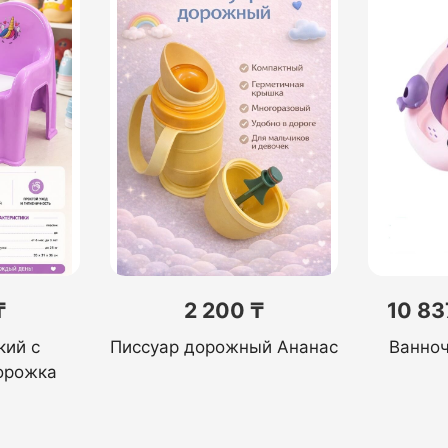
₸
2 200 ₸
10 83
кий с
Писсуар дорожный Ананас
Ванноч
орожка