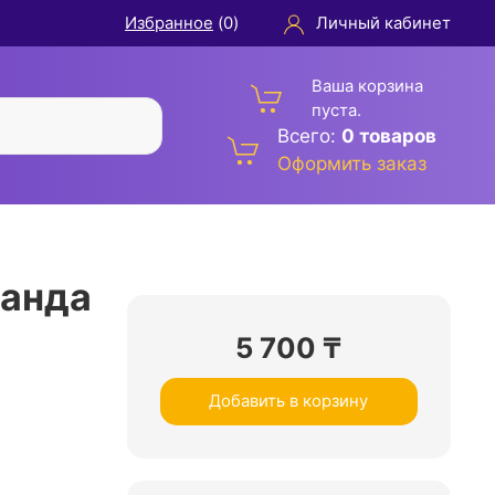
Избранное
(
0
)
Личный кабинет
Ваша корзина
пуста.
Всего:
0 товаров
Оформить заказ
Панда
5 700
₸
Добавить в корзину