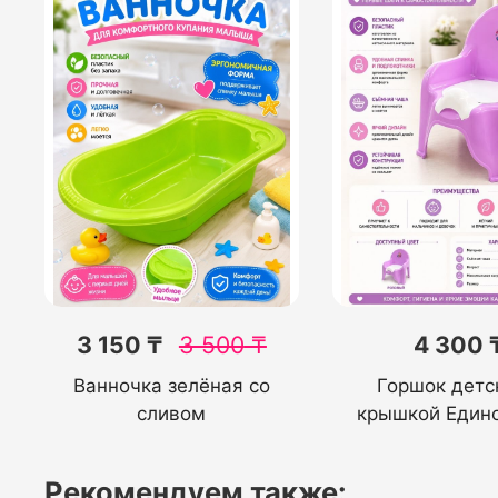
3 150 ₸
3 500
₸
4 300 
Ванночка зелёная со
Горшок детс
сливом
крышкой Един
Рекомендуем также: