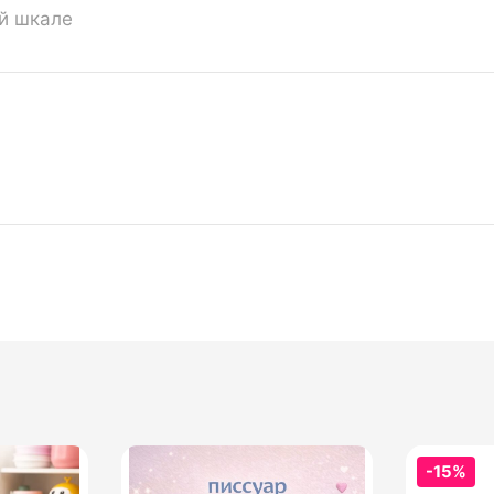
ой шкале
-15%