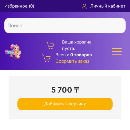
Избранное
(
0
)
Личный кабинет
Ваша корзина
пуста.
Всего:
0 товаров
Оформить заказ
5 700
₸
Добавить в корзину