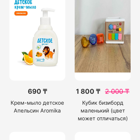
690 ₸
1 800 ₸
2 000
₸
Крем-мыло детское
Кубик бизиборд
Апельсин Aromika
маленький (цвет
может отличаться)