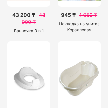
43 200 ₸
48
945 ₸
1 050
₸
000
₸
Накладка на унитаз
Коралловая
Ванночка 3 в 1