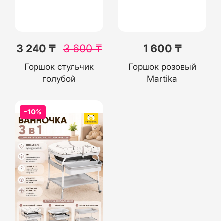
3 240 ₸
3 600
₸
1 600 ₸
Горшок стульчик
Горшок розовый
голубой
Martika
-10%