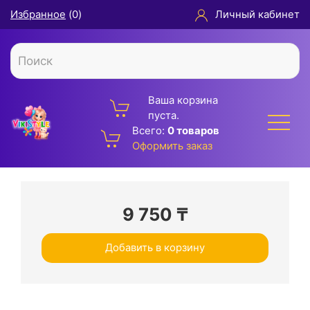
Избранное
(
0
)
Личный кабинет
Ваша корзина
пуста.
Всего:
0 товаров
Оформить заказ
9 750
₸
Добавить в корзину