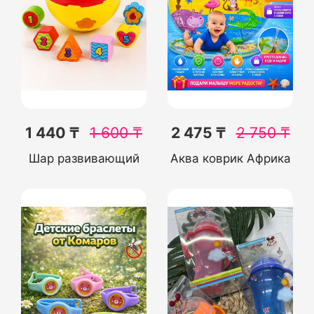
1 440 ₸
1 600
₸
2 475 ₸
2 750
₸
Шар развивающий
Аква коврик Африка