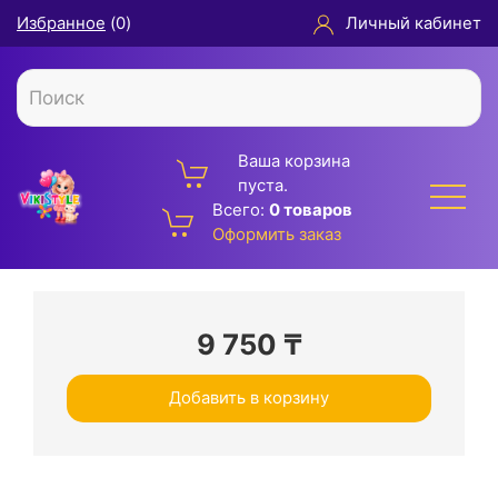
Избранное
(
0
)
Личный кабинет
Ваша корзина
пуста.
Всего:
0 товаров
Оформить заказ
9 750
₸
Добавить в корзину