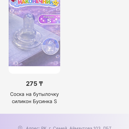
275 ₸
Соска на бутылочку
силикон Бусинка S
Адрес: РК, г. Семей, Аймаутова 103, ДБТ