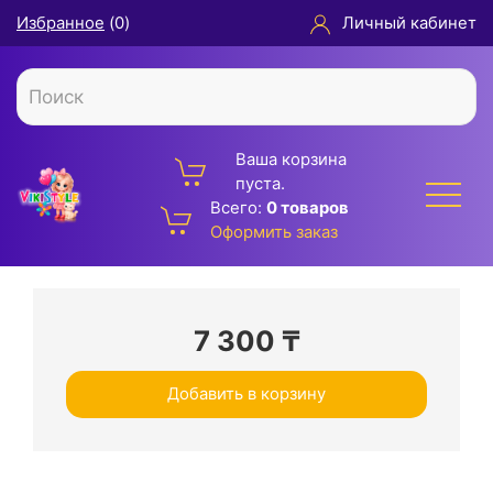
Избранное
(
0
)
Личный кабинет
Ваша корзина
пуста.
Всего:
0 товаров
Оформить заказ
7 300
₸
Добавить в корзину