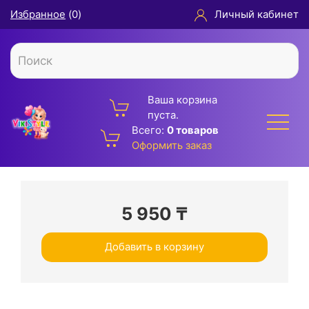
Избранное
(
0
)
Личный кабинет
Ваша корзина
пуста.
Всего:
0 товаров
Оформить заказ
5 950
₸
Добавить в корзину