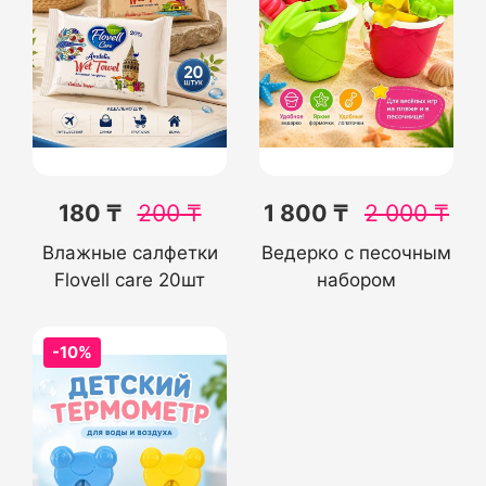
180 ₸
200
₸
1 800 ₸
2 000
₸
Влажные салфетки
Ведерко с песочным
Flovell care 20шт
набором
-10%