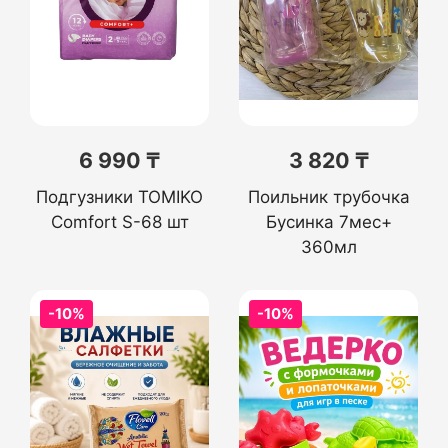
6 990 ₸
3 820 ₸
Подгузники TOMIKO
Поильник трубочка
Comfort S-68 шт
Бусинка 7мес+
360мл
-10%
-10%