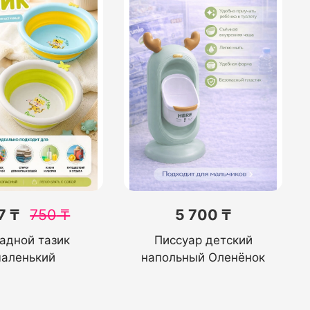
7 ₸
750
₸
5 700 ₸
адной тазик
Писсуар детский
аленький
напольный Оленёнок