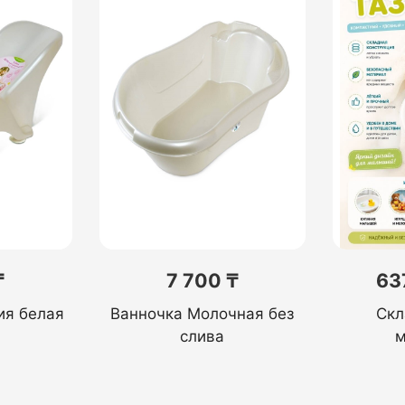
₸
7 700 ₸
63
ия белая
Ванночка Молочная без
Скл
слива
м