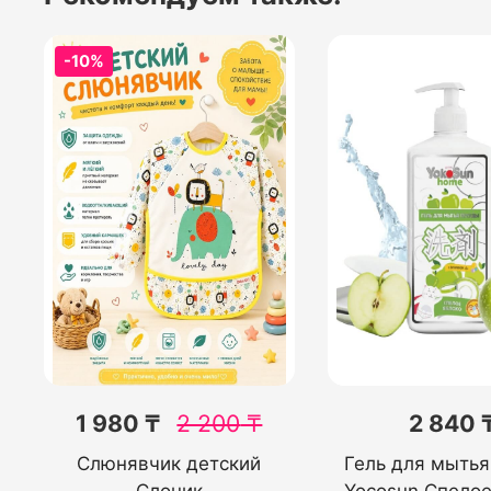
-10%
1 980 ₸
2 200
₸
2 840 
Слюнявчик детский
Гель для мытья