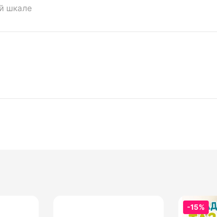
ой шкале
-15%