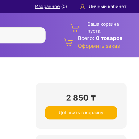
Избранное
(
0
)
Личный кабинет
Ваша корзина
пуста.
Всего:
0 товаров
Оформить заказ
2 850
₸
Добавить в корзину