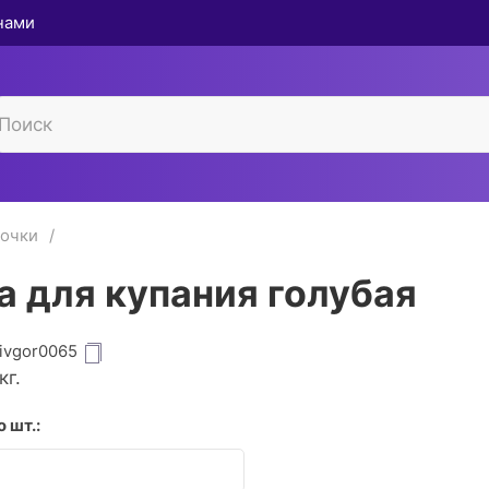
 нами
ночки
а для купания голубая
ivgor0065
кг.
 шт.: