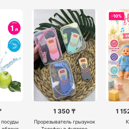
-10%
₸
1 350 ₸
1 15
 посуды
Прорезыватель грызунок
К