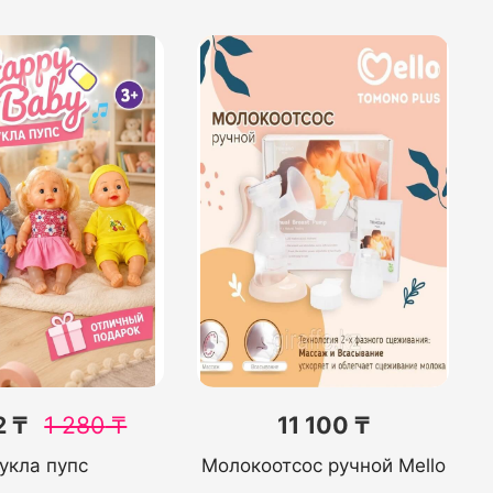
2 ₸
1 280
₸
11 100 ₸
укла пупс
Молокоотсос ручной Mello