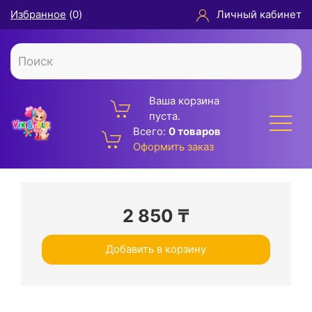
Избранное
(
0
)
Личный кабинет
Ваша корзина
пуста.
Всего:
0 товаров
Оформить заказ
2 850
₸
Добавить в корзину