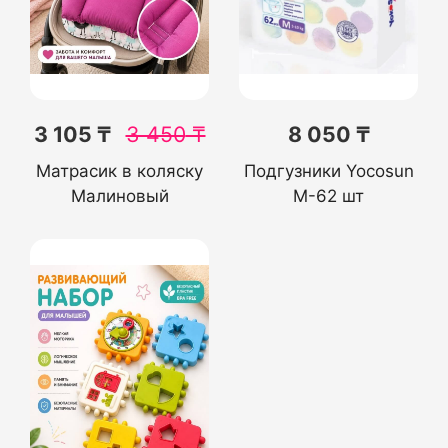
3 105 ₸
3 450
₸
8 050 ₸
Матрасик в коляску
Подгузники Yocosun
Малиновый
М-62 шт