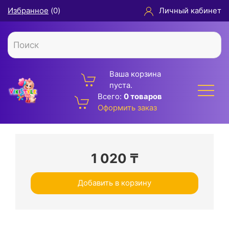
Избранное
(
0
)
Личный кабинет
Ваша корзина
пуста.
Всего:
0 товаров
Оформить заказ
1 020
₸
Добавить в корзину