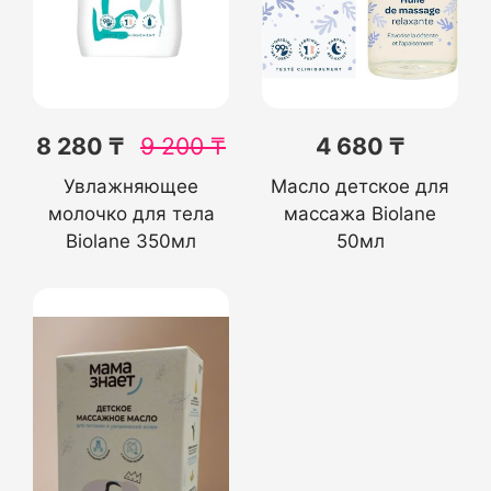
8 280 ₸
9 200
₸
4 680 ₸
Увлажняющее
Масло детское для
молочко для тела
массажа Biolane
Biolane 350мл
50мл