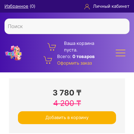
Избранное
(
0
)
Личный кабинет
Ваша корзина
пуста.
Всего:
0 товаров
Оформить заказ
3 780
₸
4 200
₸
Добавить в корзину