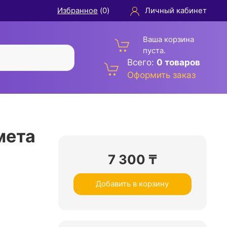
Избранное
(
0
)
Личный кабинет
Ваша корзина
пуста.
Всего:
0 товаров
Оформить заказ
мета
7 300
₸
Добавить в корзину