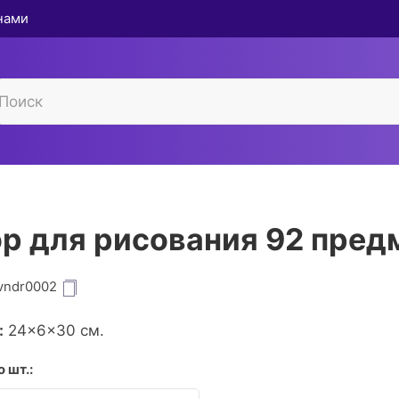
 нами
р для рисования 92 пред
vndr0002
:
24×6×30 см.
 шт.: