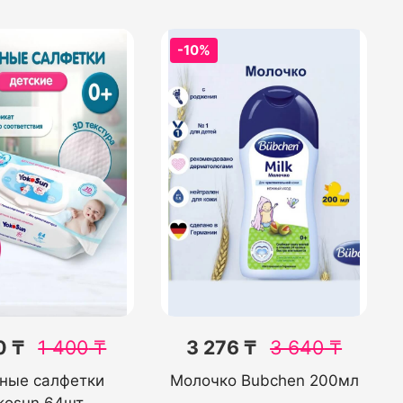
-10%
0 ₸
1 400
₸
3 276 ₸
3 640
₸
ные салфетки
Молочко Bubchen 200мл