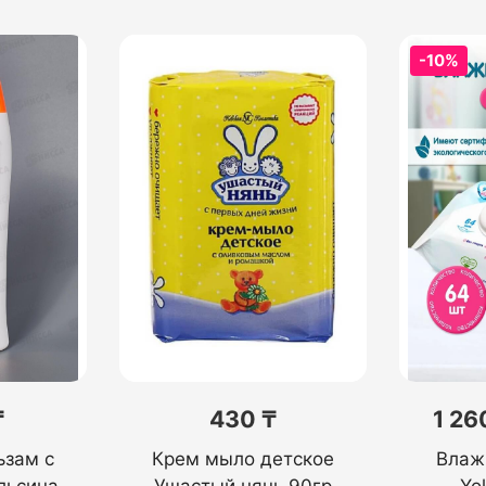
-10%
₸
430 ₸
1 26
зам с
Крем мыло детское
Влаж