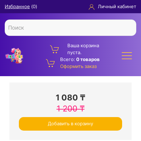
Избранное
(
0
)
Личный кабинет
Ваша корзина
пуста.
Всего:
0 товаров
Оформить заказ
1 080
₸
1 200
₸
Добавить в корзину