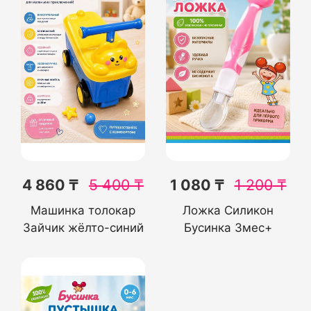
4 860 ₸
5 400
₸
1 080 ₸
1 200
₸
Машинка толокар
Ложка Силикон
Зайчик жёлто-синий
Бусинка 3мес+