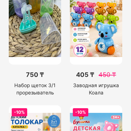
750 ₸
405 ₸
450
₸
Набор щеток 3/1
Заводная игрушка
прорезыватель
Коала
-10%
-10%