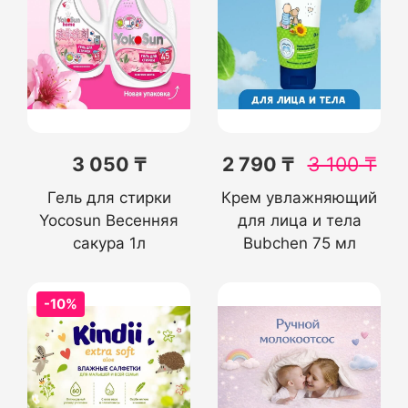
3 050 ₸
2 790 ₸
3 100
₸
Гель для стирки
Крем увлажняющий
Yocosun Весенняя
для лица и тела
сакура 1л
Bubchen 75 мл
-10%