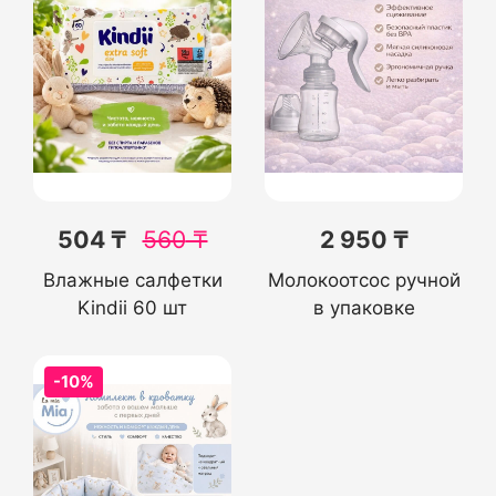
504 ₸
560
₸
2 950 ₸
Влажные салфетки
Молокоотсос ручной
Kindii 60 шт
в упаковке
-10%