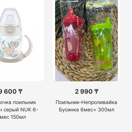
9 600 ₸
2 990 ₸
очка поильник
Поильник-Непроливайка
н серый NUK 6-
Бусинка 6мес+ 300мл
8мес 150мл