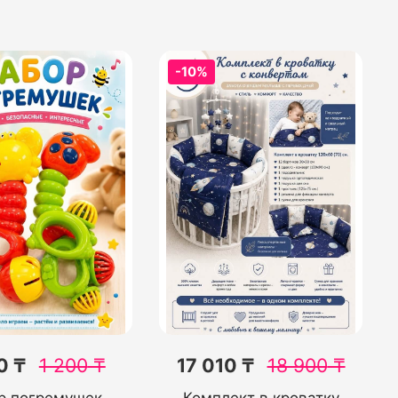
-10%
0 ₸
1 200
₸
17 010 ₸
18 900
₸