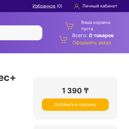
Избранное
(
0
)
Личный кабинет
Ваша корзина
пуста.
Всего:
0 товаров
Оформить заказ
ес+
1 390
₸
Добавить в корзину