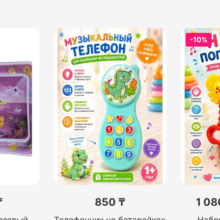
-10%
₸
850 ₸
1 08