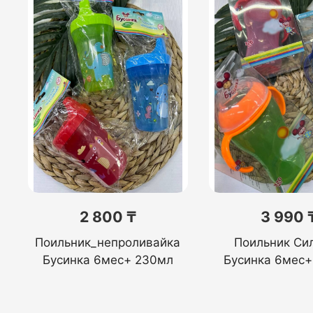
2 800 ₸
3 990 
Поильник_непроливайка
Поильник Си
Бусинка 6мес+ 230мл
Бусинка 6мес+