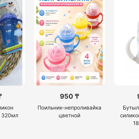
₸
950 ₸
ликон
Поильник-непроливайка
Бутыл
 320мл
цветной
силико
1