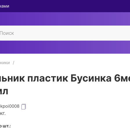
 нами
ники
ьник пластик Бусинка 6м
мл
dkpoi0008
кг.
 шт.: