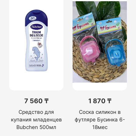
7 560 ₸
1 870 ₸
Средство для
Соска силикон в
купания младенцев
футляре Бусинка 6-
Bubchen 500мл
18мес