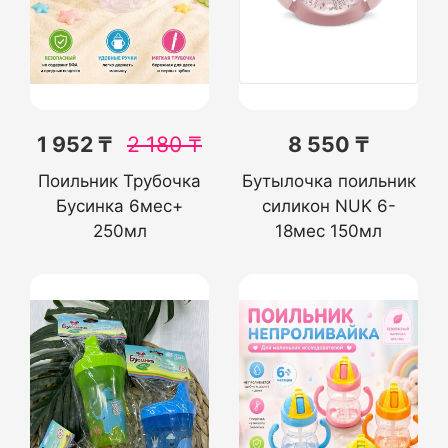
1 952 ₸
2 180
₸
8 550 ₸
Поильник Трубочка
Бутылочка поильник
Бусинка 6мес+
силикон NUK 6-
250мл
18мес 150мл