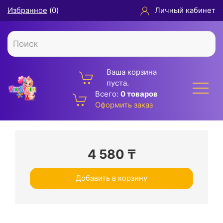
Избранное
(
0
)
Личный кабинет
Ваша корзина
пуста.
Всего:
0 товаров
Оформить заказ
4 580
₸
Добавить в корзину