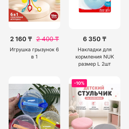
2 160 ₸
2 400
₸
6 350 ₸
Игрушка грызунок 6
Накладки для
в 1
кормления NUK
размер L 2шт
-10%