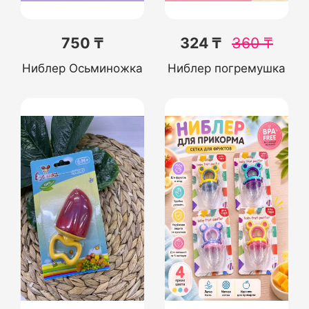
750 ₸
324 ₸
360
₸
Ниблер Осьминожка
Ниблер погремушка