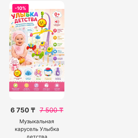
-10%
6 750 ₸
7 500
₸
Музыкальная
карусель Улыбка
детства