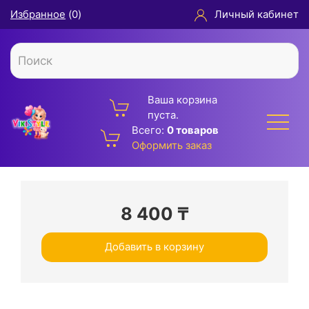
Избранное
(
0
)
Личный кабинет
Ваша корзина
пуста.
Всего:
0 товаров
Оформить заказ
8 400
₸
Добавить в корзину