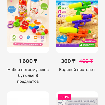
1 600 ₸
360 ₸
400
₸
Набор погремушек в
Водяной пистолет
бутылке 8
предметов
-10%