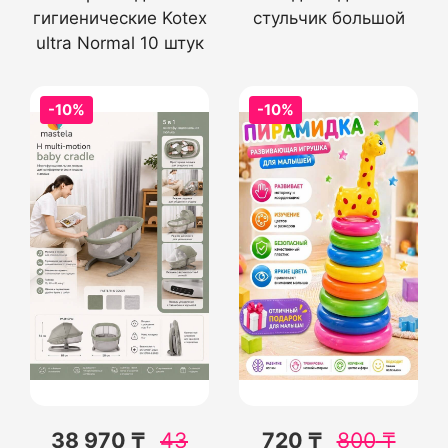
гигиенические Kotex
стульчик большой
ultra Normal 10 штук
-10%
-10%
38 970 ₸
43
720 ₸
800
₸