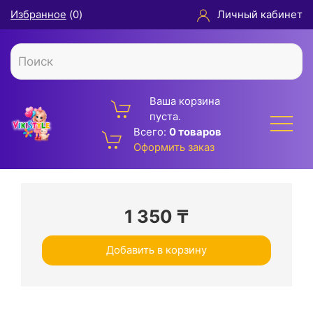
Избранное
(
0
)
Личный кабинет
Ваша корзина
пуста.
Всего:
0 товаров
Оформить заказ
1 350
₸
Добавить в корзину