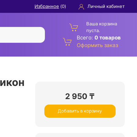
Избранное
(
0
)
Личный кабинет
Ваша корзина
пуста.
Всего:
0 товаров
Оформить заказ
ликон
2 950
₸
Добавить в корзину