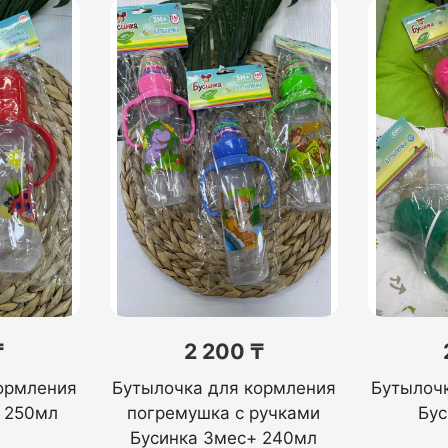
₸
2 200 ₸
ормления
Бутылочка для кормления
Бутылоч
 250мл
погремушка с ручками
Бус
Бусинка 3мес+ 240мл