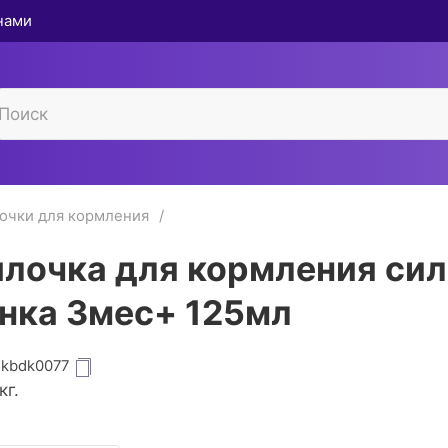
 нами
очки для кормления
лочка для кормления си
нка 3мес+ 125мл
dkbdk0077
кг.