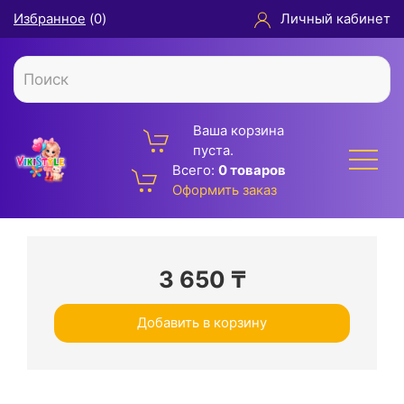
Избранное
(
0
)
Личный кабинет
Ваша корзина
пуста.
Всего:
0 товаров
Оформить заказ
3 650
₸
Добавить в корзину