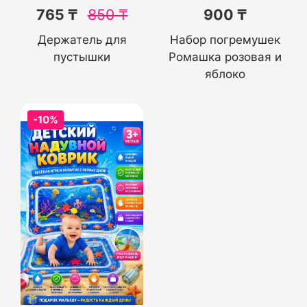
765 ₸
850
₸
900 ₸
Держатель для
Набор погремушек
пустышки
Ромашка розовая и
яблоко
-10%