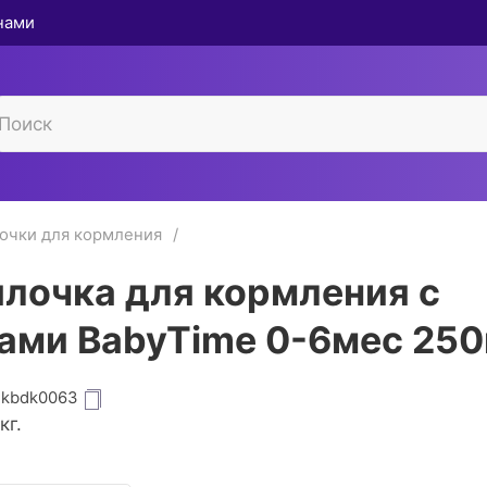
 нами
очки для кормления
лочка для кормления с
ами BabyTime 0-6мес 25
dkbdk0063
кг.