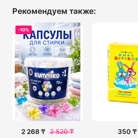
Рекомендуем также:
-10%
2 268 ₸
2 520
₸
350 ₸