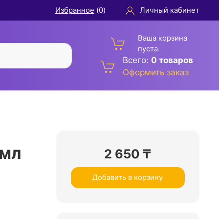
Избранное
(
0
)
Личный кабинет
Ваша корзина
пуста.
Всего:
0 товаров
Оформить заказ
0мл
2 650
₸
Добавить в корзину