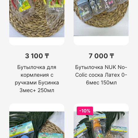
3 100 ₸
7 000 ₸
Бутылочка для
Бутылочка NUK No-
кормления с
Colic соска Латех 0-
ручками Бусинка
6мес 150мл
3мес+ 250мл
-10%