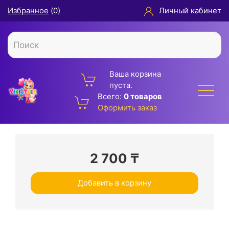
Избранное
(
0
)
Личный кабинет
Ваша корзина
пуста.
Всего:
0 товаров
Оформить заказ
2 700
₸
Добавить в корзину