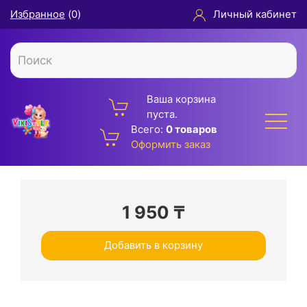
Избранное
(
0
)
Личный кабинет
Ваша корзина
пуста.
Всего:
0 товаров
Оформить заказ
1 950
₸
Добавить в корзину