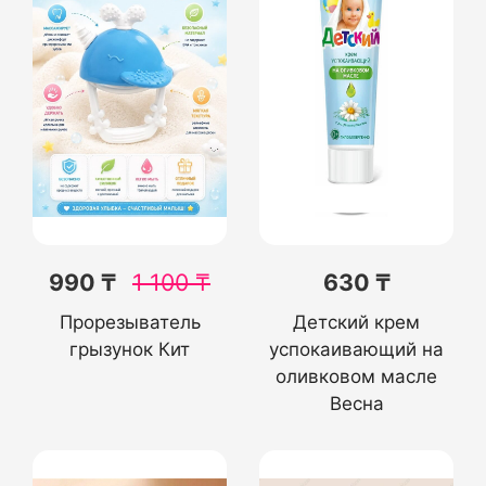
990 ₸
1 100
₸
630 ₸
Прорезыватель
Детский крем
грызунок Кит
успокаивающий на
оливковом масле
Весна