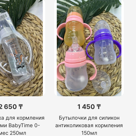
2 650 ₸
1 450 ₸
ка для кормления
Бутылочки для силикон
ами BabyTime 0-
антиколиковая кормления
мес 250мл
150мл