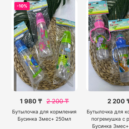
-10%
1 980 ₸
2 200
₸
2 200 
Бутылочка для кормления
Бутылочка для к
Бусинка 3мес+ 250мл
погремушка с 
Бусинка 3мес+