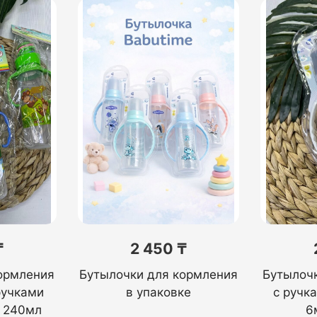
₸
2 450 ₸
ормления
Бутылочки для кормления
Бутылоч
ручками
в упаковке
с ручк
 240мл
6