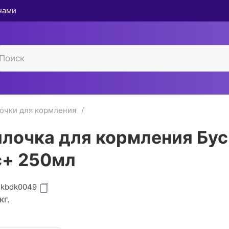
 нами
очки для кормления
лочка для кормления Бус
+ 250мл
dkbdk0049
кг.