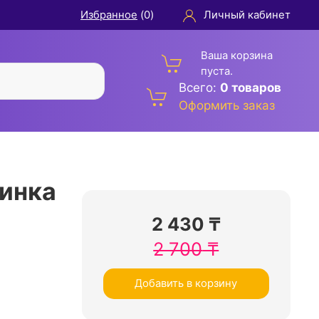
Избранное
(
0
)
Личный кабинет
Ваша корзина
пуста.
Всего:
0 товаров
Оформить заказ
инка
2 430
₸
2 700
₸
Добавить в корзину