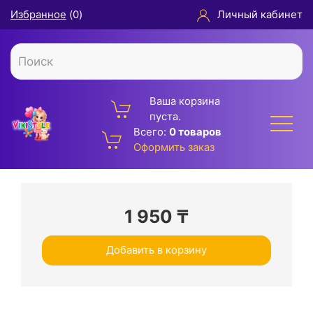
Избранное
(
0
)
Личный кабинет
Ваша корзина
пуста.
Всего:
0 товаров
Оформить заказ
1 950
₸
Добавить в корзину