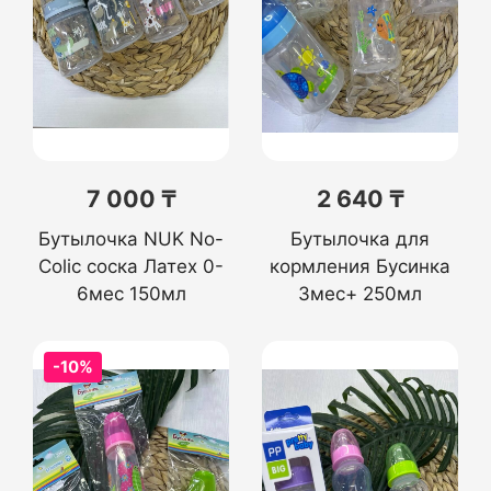
7 000 ₸
2 640 ₸
Бутылочка NUK No-
Бутылочка для
Colic соска Латех 0-
кормления Бусинка
6мес 150мл
3мес+ 250мл
-10%