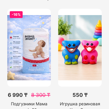
-16%
6 990 ₸
8 300
₸
550 ₸
Подгузники Мама
Игрушка резиновая