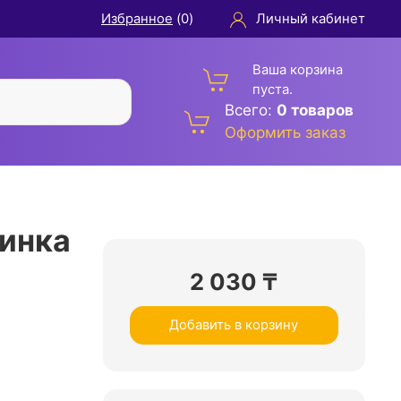
Избранное
(
0
)
Личный кабинет
Ваша корзина
пуста.
Всего:
0 товаров
Оформить заказ
инка
2 030
₸
Добавить в корзину