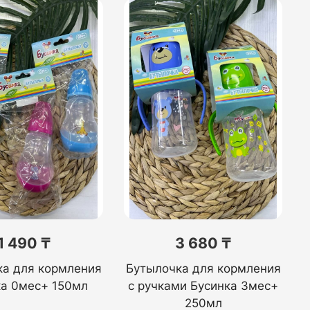
1 490 ₸
3 680 ₸
ка для кормления
Бутылочка для кормления
ка 0мес+ 150мл
с ручками Бусинка 3мес+
250мл