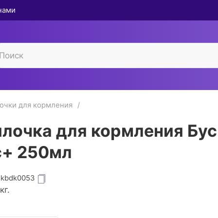
 нами
очки для кормления
лочка для кормления Бус
+ 250мл
dkbdk0053
кг.