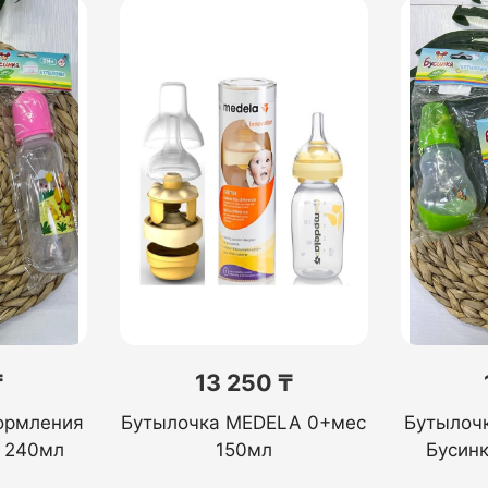
₸
13 250 ₸
ормления
Бутылочка MEDELA 0+мес
Бутылоч
 240мл
150мл
Бусин