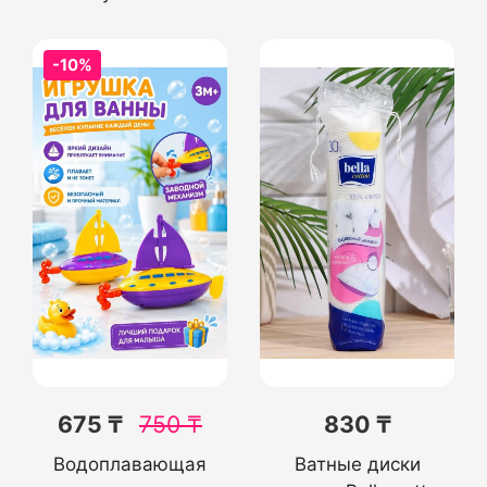
-10%
675 ₸
750
₸
830 ₸
Водоплавающая
Ватные диски