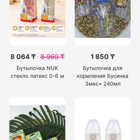
8 064 ₸
8 960
₸
1 850 ₸
Бутылочка NUK
Бутылочка для
стекло латекс 0-6 м
кормления Бусинка
3мес+ 240мл