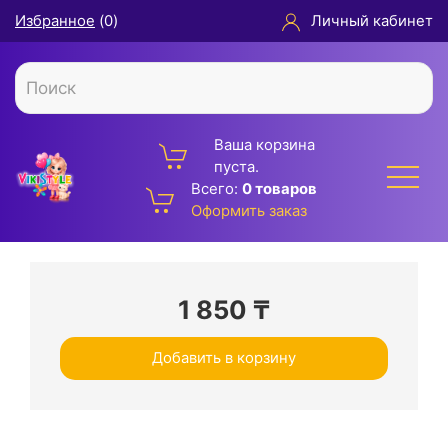
Избранное
(
0
)
Личный кабинет
Ваша корзина
пуста.
Всего:
0 товаров
Оформить заказ
1 850
₸
Добавить в корзину