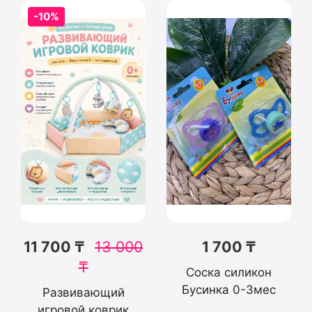
-10%
11 700 ₸
13 000
1 700 ₸
₸
Соска силикон
Бусинка 0-3мес
Развивающий
игровой коврик