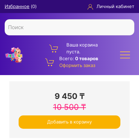
Избранное
(
0
)
Личный кабинет
Ваша корзина
пуста.
Всего:
0 товаров
Оформить заказ
9 450
₸
10 500
₸
Добавить в корзину