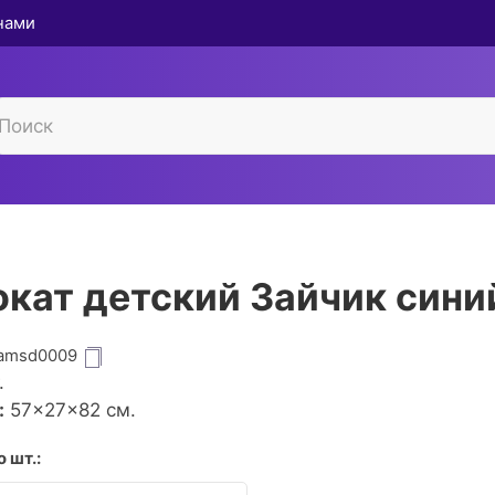
 нами
кат детский Зайчик сини
amsd0009
.
:
57×27×82 см.
 шт.: