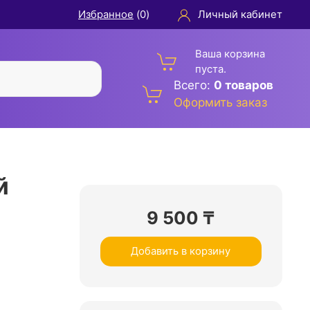
Избранное
(
0
)
Личный кабинет
Ваша корзина
пуста.
Всего:
0 товаров
Оформить заказ
й
9 500
₸
Добавить в корзину