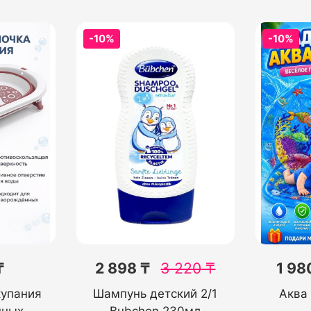
-10%
-10%
₸
2 898 ₸
3 220
₸
1 98
купания
Шампунь детский 2/1
Аква