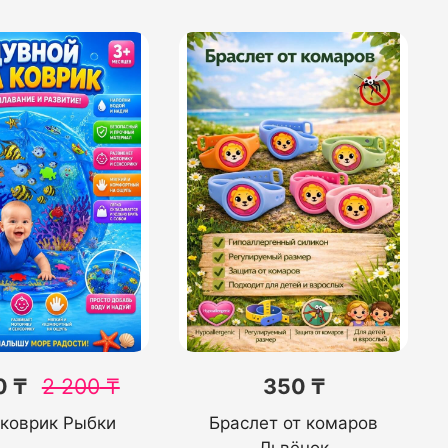
0 ₸
2 200
₸
350 ₸
 коврик Рыбки
Браслет от комаров