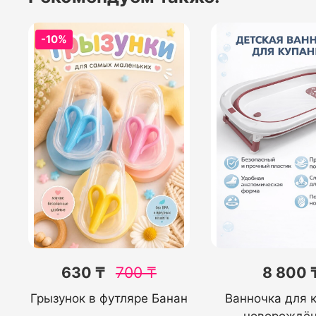
-10%
630 ₸
700
₸
8 800 
Грызунок в футляре Банан
Ванночка для 