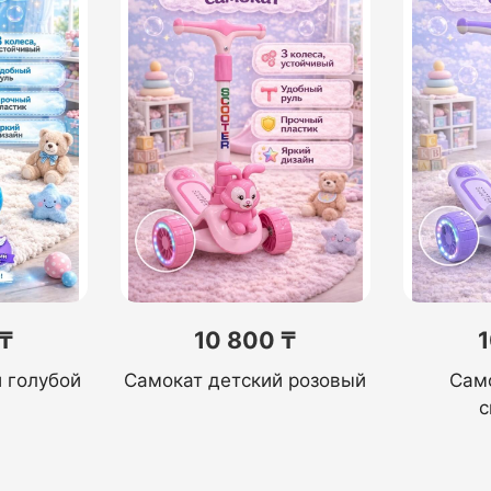
 ₸
10 800 ₸
1
 голубой
Самокат детский розовый
Сам
с