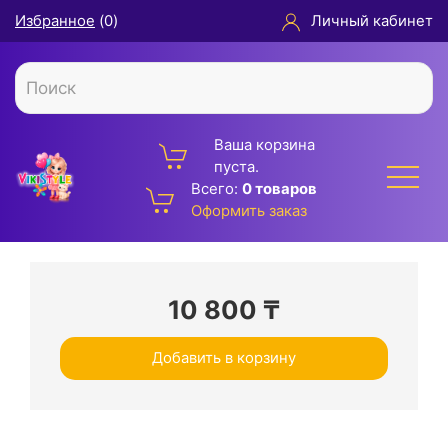
Избранное
(
0
)
Личный кабинет
Ваша корзина
пуста.
Всего:
0 товаров
Оформить заказ
10 800
₸
Добавить в корзину