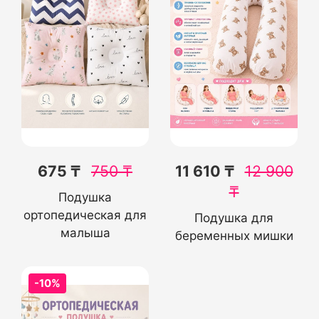
675 ₸
750
₸
11 610 ₸
12 900
₸
Подушка
ортопедическая для
Подушка для
малыша
беременных мишки
-10%