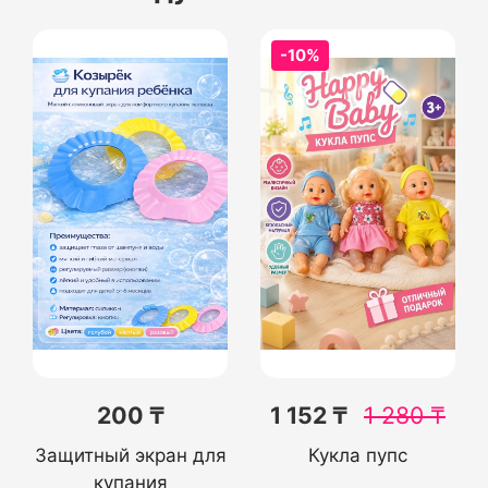
-10%
200 ₸
1 152 ₸
1 280
₸
Защитный экран для
Кукла пупс
купания