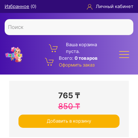
Избранное
(
0
)
Личный кабинет
Ваша корзина
пуста.
Всего:
0 товаров
Оформить заказ
765
₸
850
₸
Добавить в корзину