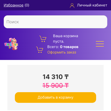
Избранное
(
0
)
Личный кабинет
Ваша корзина
пуста.
Всего:
0 товаров
Оформить заказ
14 310
₸
15 900
₸
Добавить в корзину