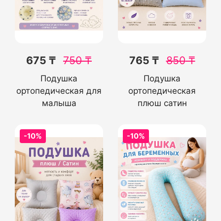
675 ₸
750
₸
765 ₸
850
₸
Подушка
Подушка
ортопедическая для
ортопедическая
малыша
плюш сатин
-10%
-10%