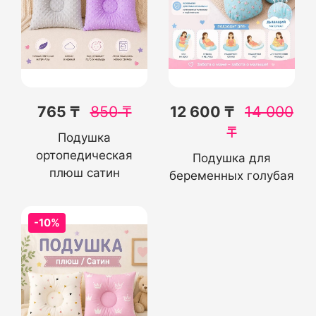
765 ₸
850
₸
12 600 ₸
14 000
₸
Подушка
ортопедическая
Подушка для
плюш сатин
беременных голубая
-10%