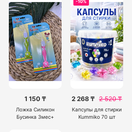
-10%
1 150 ₸
2 268 ₸
2 520
₸
Ложка Силикон
Капсулы для стирки
Бусинка 3мес+
Kummiko 70 шт