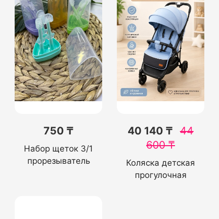
750 ₸
40 140 ₸
44
600
₸
Набор щеток 3/1
прорезыватель
Коляска детская
прогулочная