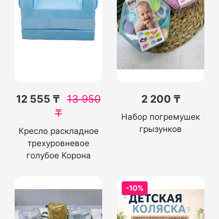
12 555 ₸
13 950
2 200 ₸
₸
Набор погремушек
грызунков
Кресло раскладное
трехуровневое
голубое Корона
-10%