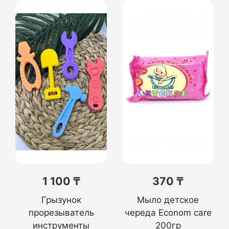
1 100 ₸
370 ₸
Грызунок
Мыло детское
прорезыватель
череда Econom care
инструменты
200гр