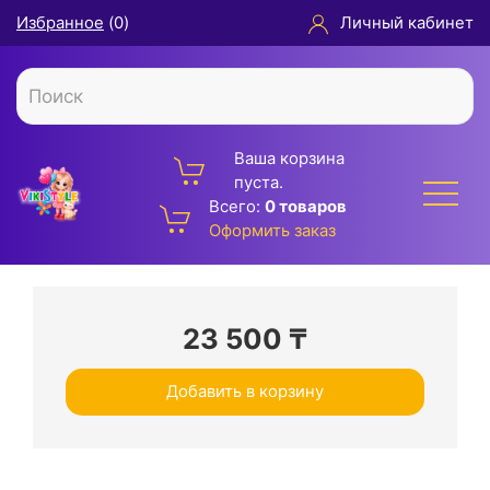
Избранное
(
0
)
Личный кабинет
Ваша корзина
пуста.
Всего:
0 товаров
Оформить заказ
23 500
₸
Добавить в корзину