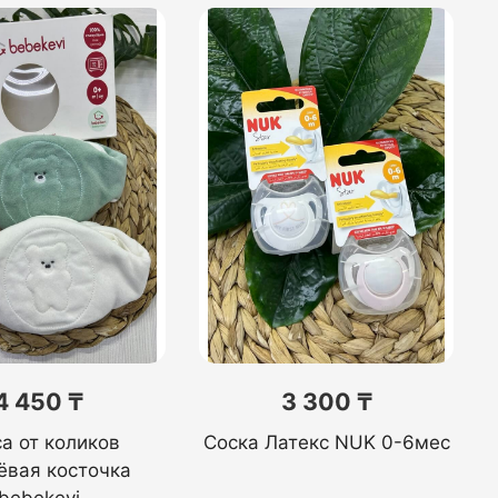
4 450 ₸
3 300 ₸
а от коликов
Соска Латекс NUK 0-6мес
ёвая косточка