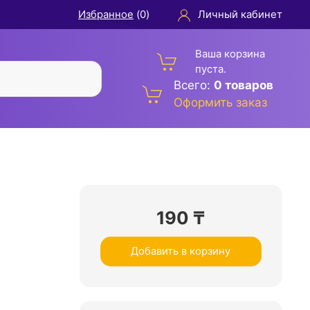
Избранное
(
0
)
Личный кабинет
Ваша корзина
пуста.
Всего:
0 товаров
Оформить заказ
190
₸
Добавить в корзину