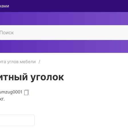
 нами
ита углов мебели
тный уголок
umzug0001
г.