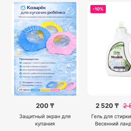
-10%
200 ₸
2 520 ₸
2 
Защитный экран для
Гель для стирк
купания
Весенний лан