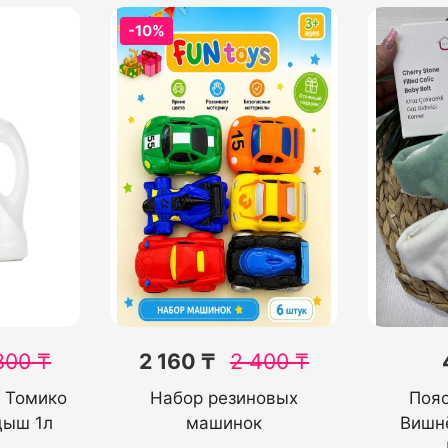
-10%
800
₸
2 160 ₸
2 400
₸
и Томико
Набор резиновых
Пояс
дыш 1л
машинок
Вишн