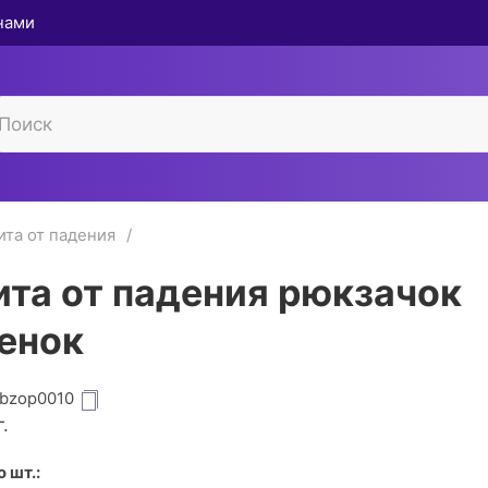
 нами
та от падения
та от падения рюкзачок
енок
ibzop0010
.
 шт.: