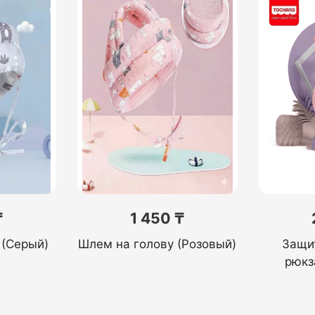
₸
1 450 ₸
 (Серый)
Шлем на голову (Розовый)
Защи
рюкз