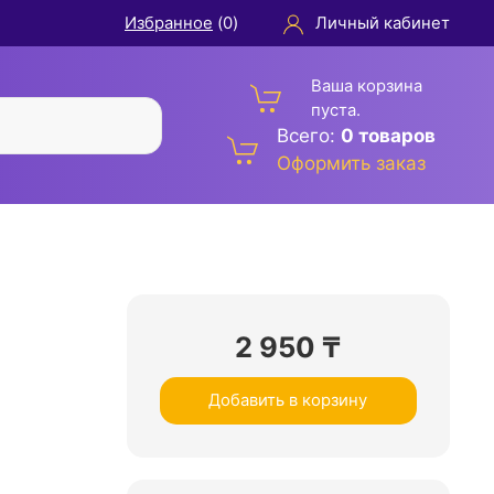
Избранное
(
0
)
Личный кабинет
Ваша корзина
пуста.
Всего:
0 товаров
Оформить заказ
2 950
₸
Добавить в корзину