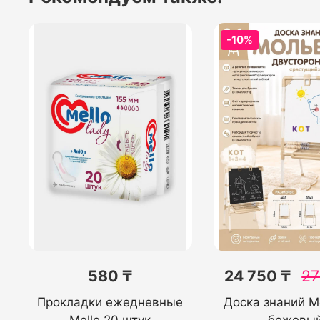
-10%
580 ₸
24 750 ₸
27
Прокладки ежедневные
Доска знаний М