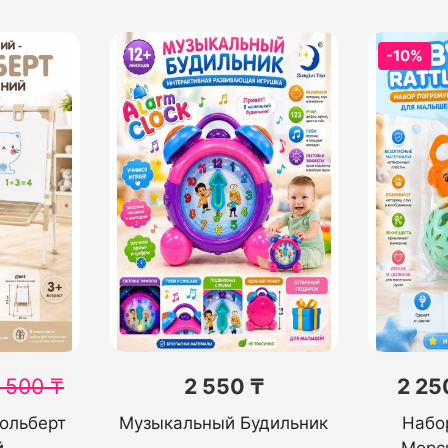
-10%
 500
₸
2 550 ₸
2 25
ольберт
Музыкальный Будильник
Набо