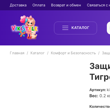
Доставка
Оплата
Возврат и обмен
Связаться с
КАТАЛОГ
Главная
Каталог
Комфорт и Безопасность
Защи
Защи
Тигр
Артикул:
k
Вес:
0.2
кг
Количество