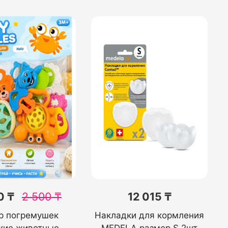
0 ₸
2 500
₸
12 015 ₸
р погремушек
Накладки для кормления