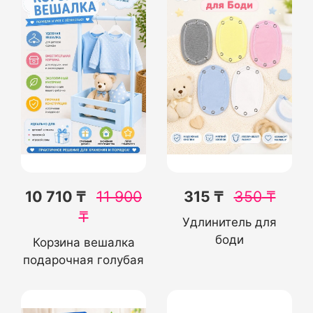
10 710 ₸
11 900
315 ₸
350
₸
₸
Удлинитель для
боди
Корзина вешалка
подарочная голубая