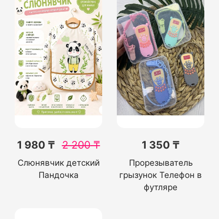
1 980 ₸
2 200
₸
1 350 ₸
Слюнявчик детский
Прорезыватель
Пандочка
грызунок Телефон в
футляре