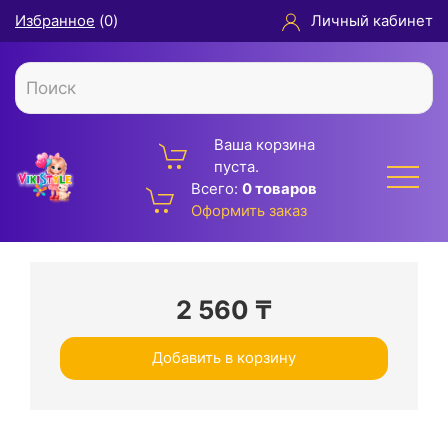
Избранное
(
0
)
Личный кабинет
Ваша корзина
пуста.
Всего:
0 товаров
Оформить заказ
2 560
₸
Добавить в корзину