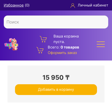
Избранное
(
0
)
Личный кабинет
Ваша корзина
пуста.
Всего:
0 товаров
Оформить заказ
15 950
₸
Добавить в корзину