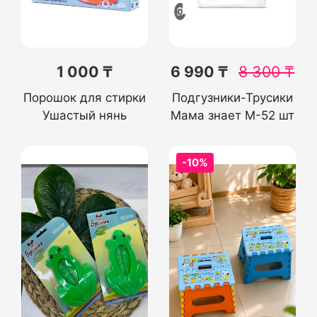
1 000 ₸
6 990 ₸
8 300
₸
Порошок для стирки
Подгузники-Трусики
Ушастый нянь
Мама знает M-52 шт
-10%