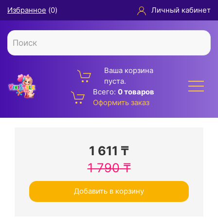
Избранное
(
0
)
Личный кабинет
Ваша корзина
пуста.
Всего:
0 товаров
Оформить заказ
1 611
₸
1 790
₸
Добавить в корзину