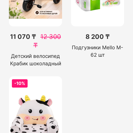
11 070 ₸
12 300
8 200 ₸
₸
Подгузники Mello M-
62 шт
Детский велосипед
Крабик шоколадный
-10%