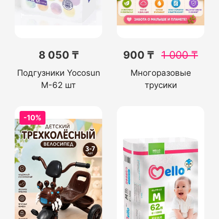
8 050 ₸
900 ₸
1 000
₸
Подгузники Yocosun
Многоразовые
М-62 шт
трусики
-10%